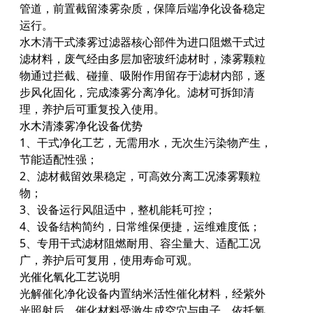
管道，前置截留漆雾杂质，保障后端净化设备稳定
运行。
水木清干式漆雾过滤器核心部件为进口阻燃干式过
滤材料，废气经由多层加密玻纤滤材时，漆雾颗粒
物通过拦截、碰撞、吸附作用留存于滤材内部，逐
步风化固化，完成漆雾分离净化。滤材可拆卸清
理，养护后可重复投入使用。
水木清漆雾净化设备优势
1、干式净化工艺，无需用水，无次生污染物产生，
节能适配性强；
2、滤材截留效果稳定，可高效分离工况漆雾颗粒
物；
3、设备运行风阻适中，整机能耗可控；
4、设备结构简约，日常维保便捷，运维难度低；
5、专用干式滤材阻燃耐用、容尘量大、适配工况
广，养护后可复用，使用寿命可观。
光催化氧化工艺说明
光解催化净化设备内置纳米活性催化材料，经紫外
光照射后，催化材料受激生成空穴与电子，依托氧