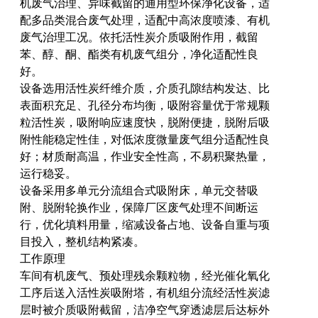
机废气治理、异味截留的通用型环保净化设备，适
配多品类混合废气处理，适配中高浓度喷漆、有机
废气治理工况。依托活性炭介质吸附作用，截留
苯、醇、酮、酯类有机废气组分，净化适配性良
好。
设备选用活性炭纤维介质，介质孔隙结构发达、比
表面积充足、孔径分布均衡，吸附容量优于常规颗
粒活性炭，吸附响应速度快，脱附便捷，脱附后吸
附性能稳定性佳，对低浓度微量废气组分适配性良
好；材质耐高温，作业安全性高，不易积聚热量，
运行稳妥。
设备采用多单元分流组合式吸附床，单元交替吸
附、脱附轮换作业，保障厂区废气处理不间断运
行，优化填料用量，缩减设备占地、设备自重与项
目投入，整机结构紧凑。
工作原理
车间有机废气、预处理残余颗粒物，经光催化氧化
工序后送入活性炭吸附塔，有机组分流经活性炭滤
层时被介质吸附截留，洁净空气穿透滤层后达标外