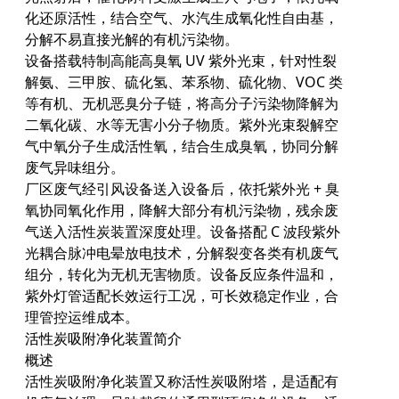
化还原活性，结合空气、水汽生成氧化性自由基，
分解不易直接光解的有机污染物。
设备搭载特制高能高臭氧 UV 紫外光束，针对性裂
解氨、三甲胺、硫化氢、苯系物、硫化物、VOC 类
等有机、无机恶臭分子链，将高分子污染物降解为
二氧化碳、水等无害小分子物质。紫外光束裂解空
气中氧分子生成活性氧，结合生成臭氧，协同分解
废气异味组分。
厂区废气经引风设备送入设备后，依托紫外光 + 臭
氧协同氧化作用，降解大部分有机污染物，残余废
气送入活性炭装置深度处理。设备搭配 C 波段紫外
光耦合脉冲电晕放电技术，分解裂变各类有机废气
组分，转化为无机无害物质。设备反应条件温和，
紫外灯管适配长效运行工况，可长效稳定作业，合
理管控运维成本。
活性炭吸附净化装置简介
概述
活性炭吸附净化装置又称活性炭吸附塔，是适配有