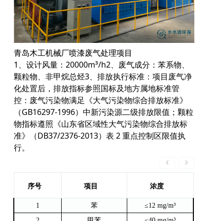
青岛木工机械厂喷漆废气处理项目
1、设计风量：20000m³/h2、废气成分：苯系物、
颗粒物、非甲烷总烃3、排放执行标准：项目废气净
化处置后，排放指标参照国标及地方属地标准管
控：废气污染物满足《大气污染物综合排放标准》
（GB16297-1996）中新污染源二级排放限值；颗粒
物指标遵照《山东省区域性大气污染物综合排放标
准》（DB37/2376-2013）表 2 重点控制区限值执
行。
序号
项目
浓度
1
苯
≤12
mg/m³
2
甲苯
≤
40
mg/m³