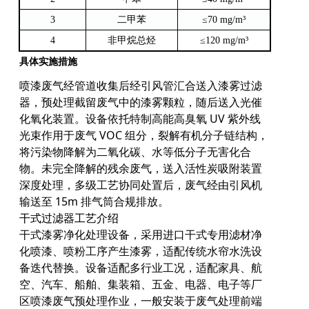
3
二甲苯
≤
70
mg/m³
4
非甲烷总烃
≤
120
mg/m³
具体实施措施
喷漆废气经管道收集后经引风管汇合送入漆雾过滤
器，预处理截留废气中的漆雾颗粒，随后送入光催
化氧化装置。设备依托特制高能高臭氧 UV 紫外线
光束作用于废气 VOC 组分，裂解有机分子链结构，
将污染物降解为二氧化碳、水等低分子无害化合
物。未完全降解的残余废气，送入活性炭吸附装置
深度处理，多级工艺协同处置后，废气经由引风机
输送至 15m 排气筒合规排放。
干式过滤器工艺介绍
干式漆雾净化处理设备，采用进口干式专用滤材净
化喷漆、喷粉工序产生漆雾，适配传统水帘水洗设
备迭代替换。设备适配多行业工况，适配家具、航
空、汽车、船舶、集装箱、五金、电器、电子等厂
区喷漆废气预处理作业，一般安装于废气处理前端