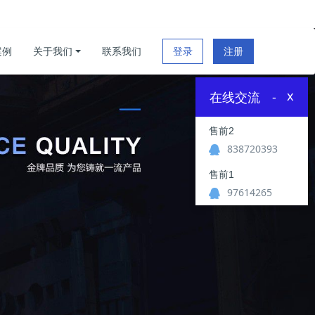
案例
关于我们
联系我们
登录
注册
x
在线交流
-
售前2
838720393
售前1
97614265