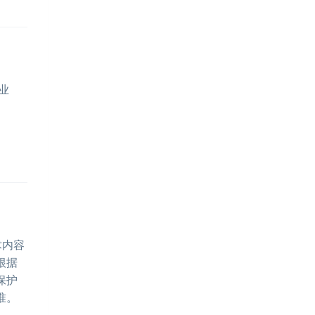
刷业
术内容
根据
保护
准。