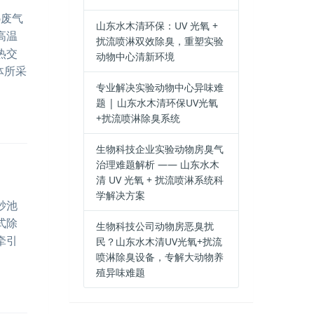
6废气
山东水木清环保：UV 光氧 +
高温
扰流喷淋双效除臭，重塑实验
热交
动物中心清新环境
体所采
专业解决实验动物中心异味难
题 | 山东水木清环保UV光氧
+扰流喷淋除臭系统
生物科技企业实验动物房臭气
治理难题解析 —— 山东水木
清 UV 光氧 + 扰流喷淋系统科
学解决方案
砂池
式除
生物科技公司动物房恶臭扰
牵引
民？山东水木清UV光氧+扰流
喷淋除臭设备，专解大动物养
殖异味难题