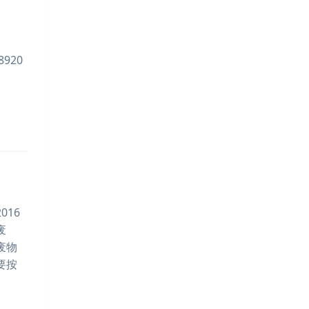
920
16
废
废物
要按