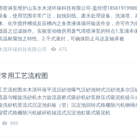
喷淋泵维护山东水木清环保科技有限公司-盖经理1856191998
设备，使用范围非常广泛，如蚀刻线、废水处理设备、洗涤塔、
体、化学搅拌槽或反应槽内之各类液体循环输送作业，亦可作为
滤器之过滤操作。实验室动物房用废气塔喷淋泵的特点1.泵浦本
高温耐腐蚀之特性。2.干式液封，可确保防止马达及轴承被
木清环保科技有限公司
475
理常用工艺流程图
工艺流程图水木清环保平流沉砂池曝气沉砂池钟式沉砂池多尔沉
流器与螺旋洗砂机水力旋流器桥式吸砂机砂泵静压式吸泥机链斗
旋洗砂机竖流式沉淀池斜板（管）沉淀池回转式格栅除污机钢绳
缩臂式格栅除污机破碎机辐流式沉淀池虹吸式吸泥机
999