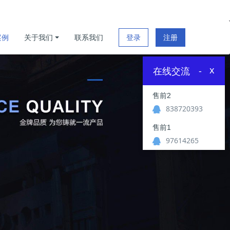
案例
关于我们
联系我们
登录
注册
x
在线交流
-
售前2
838720393
售前1
97614265