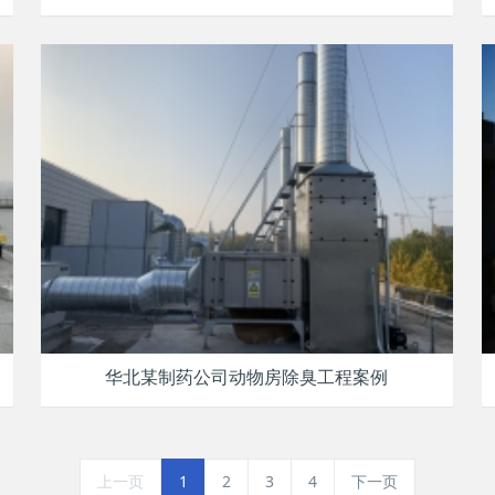
华北某制药公司动物房除臭工程案例
上一页
1
2
3
4
下一页