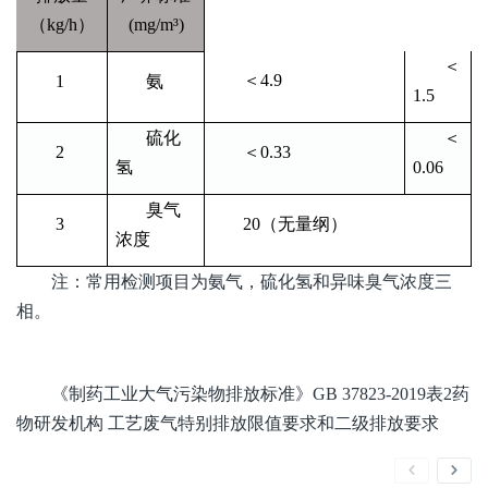
（kg/h）
(mg/m³)
＜
＜4.9
1
氨
1.5
硫化
＜
2
＜0.33
氢
0.06
臭气
3
20（无量纲）
浓度
注：常用检测项目为氨气，硫化氢和异味臭气浓度三
相。
《制药工业大气污染物排放标准》GB 37823-2019表2药
物研发机构 工艺废气特别排放限值要求和二级排放要求