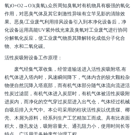
氧)O+O2→O3(臭氧),众所周知臭氧对有机物具有极强的氧化
作用，对恶臭气体及其它刺激性异味有立竿见影的清除效
果。恶臭/工业废气利用排风设备引入到本净化设备后，净
化设备运用高能UV紫外线光束及臭氧对工业废气进行协同
分解氧化反应，使工业废气物质其降解转化成低分子化合
物、水和二氧化碳。
活性炭吸附设备工作原理：
废气经集气罩收集，经管道输送进入活性炭吸附塔,有
机气体进入塔内时，风速瞬间降下，气体内含的较大颗粒杂
物便自然沉降入塔底部，而有机气体部分随气体流向流进活
性炭过滤层，有机气体进入炭层时，有机气体被活性炭吸附
进炭内，而净化的空气穿过炭层进入出气仓，气体经过机械
自吸后排入大气中。本公司采用的柱状活性炭以优质煤、椰
壳、木屑为原料，经系列生产工艺精加工而成。具有比表面
积大，微孔发达，吸附容量大、通孔阻力小，使用时间长等
特点，广泛用于各种废气治理工程。