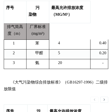
序号
污
最高允许排放浓度
染物
（MG/M³）
排气筒高
厂界标准
度（m）
(mg/m³)
4
0.40
1
苯
2
甲醛
5
0.20
3
氨
20
-
《大气污染物综合排放标准》（GB16297-1996）二级排
放限值
序号
污
最高允许排放浓度