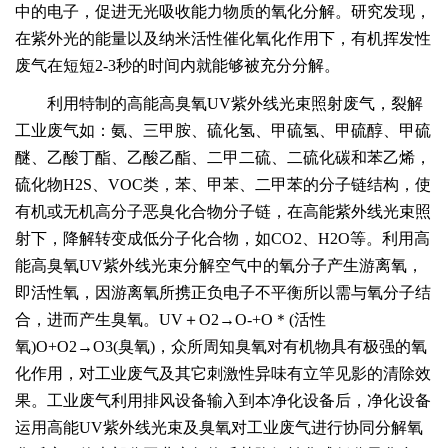
中的电子，促进无光吸收能力物质的氧化分解。研究发现，
在紫外光的能量以及纳米活性催化氧化作用下，有机挥发性
废气在短短2-3秒的时间内就能够被充分分解。
利用特制的高能高臭氧UV紫外线光束照射废气，裂解
工业废气如：氨、三甲胺、硫化氢、甲硫氢、甲硫醇、甲硫
醚、乙酸丁酯、乙酸乙酯、二甲二硫、二硫化碳和苯乙烯，
硫化物H2S、VOC类，苯、甲苯、二甲苯的分子链结构，使
有机或无机高分子恶臭化合物分子链，在高能紫外线光束照
射下，降解转变成低分子化合物，如CO2、H2O等。利用高
能高臭氧UV紫外线光束分解空气中的氧分子产生游离氧，
即活性氧，因游离氧所携正负电子不平衡所以需与氧分子结
合，进而产生臭氧。UV＋O2→O-+O＊(活性
氧)O+O2→O3(臭氧)，众所周知臭氧对有机物具有极强的氧
化作用，对工业废气及其它刺激性异味有立竿见影的清除效
果。工业废气利用排风设备输入到本净化设备后，净化设备
运用高能UV紫外线光束及臭氧对工业废气进行协同分解氧