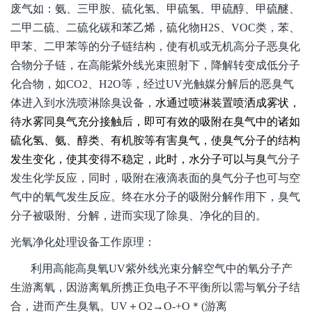
废气如：氨、三甲胺、硫化氢、甲硫氢、甲硫醇、甲硫醚、
二甲二硫、二硫化碳和苯乙烯，硫化物H2S、VOC类，苯、
甲苯、二甲苯等的分子链结构，使有机或无机高分子恶臭化
合物分子链，在高能紫外线光束照射下，降解转变成低分子
化合物，如CO2、H2O等，经过UV光触媒分解后的恶臭气
体进入到水洗喷淋除臭设备，
水通过喷淋装置喷洒成雾状，
待水雾同臭气充分接触后，即可有效的吸附在臭气中的诸如
硫化氢、氨、醇类、有机胺等有害臭气，使臭气分子的结构
发生变化，使其变得不稳定，此时，水分子可以与臭
气分子
发生化学反应，同时，吸附在液滴表面的臭气分子也可与空
气中的氧气发生反应。终在水分子的吸附分解作用下，臭气
分子被吸附、分解，进而实现了除臭、净化的目的。
光氧净化处理设备工作原理：
利用高能高臭氧UV紫外线光束分解空气中的氧分子产
生游离氧，因游离氧所携正负电子不平衡所以需与氧分子结
合，进而产生臭氧。UV＋O2→O-+O＊(游离