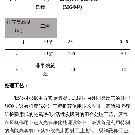
染物
（MG/M³）
排气筒高度
二级
（m）
25
0.26
1
甲醛
2
甲醇
190
5.1
非甲烷总
3
120
10
烃
处理工艺：
我公司根据甲方实际情况，总结国内外同类废气的处理
经验，该有机废气处理工程推荐使用技术先进、高效和运行
+
维护费用低的光氧净化
活性炭吸附的组合处理工艺。
废气
在风机作用下进入光氧净化处理设备中，该设备是利用特制
的高能高臭氧UV紫外线光束照射工业废气，裂解恶臭/工业