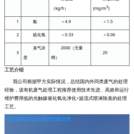
3
kg/h
(mg/m
)
（
）
1
4.9
1.5
氨
＜
＜
2
0.33
0.06
硫化氢
＜
＜
2000
臭气浓
（无量
3
20
度
纲）
工艺介绍
我公司根据甲方实际情况，总结国内外同类废气的处理
经验，该有机废气处理工程推荐使用技术先进、高效和运行
维护费用低的光触媒催化氧化净化+旋流式喷淋除臭的处理
工艺。