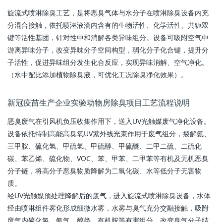
旋流式喷淋除臭工艺，是将恶臭气体与水分子在喷淋除臭设备内充
分混合接触，依托喷淋液滴内含有的生物活性、化学活性、共轭双
键等活性基团，针对性中和消解各类异味组分。设备可吸附空气中
游离异味分子，改变异味分子空间构型，弱化分子化合键，提升分
子活性，促进异味组分发生化合反应，实现异味消解、空气净化。
（水中配比添加植物除臭液，可优化工况除臭净化效果）。
新冠疫苗生产企业实验动物房除臭项目工艺流程说明
恶臭废气在引风机负压收集作用下，送入UV光触媒废气净化设备。
设备依托特制高能高臭氧UV紫外线光束作用于废气组分，裂解氨、
三甲胺、硫化氢、甲硫氢、甲硫醇、甲硫醚、二甲二硫、二硫化
碳、苯乙烯、硫化物、VOC、苯、甲苯、二甲苯等有机及无机恶臭
分子链，将高分子恶臭物质降解为二氧化碳、水等低分子无害物
质。
经UV光触媒预处理降解后的废气，进入旋流式喷淋除臭设备，水体
经由喷淋组件雾化形成细微水雾，水雾与臭气充分交融接触，吸附
废气内硫化氢、氨气、醇类、有机胺等有害组分，改变臭气分子结