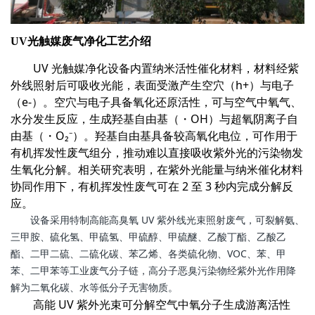
UV
光触媒废气净化工艺介绍
UV 光触媒净化设备内置纳米活性催化材料，材料经紫
外线照射后可吸收光能，表面受激产生空穴（h+）与电子
（e-）。空穴与电子具备氧化还原活性，可与空气中氧气、
水分发生反应，生成羟基自由基（・OH）与超氧阴离子自
由基（・O₂⁻）。羟基自由基具备较高氧化电位，可作用于
有机挥发性废气组分，推动难以直接吸收紫外光的污染物发
生氧化分解。相关研究表明，在紫外光能量与纳米催化材料
协同作用下，有机挥发性废气可在 2 至 3 秒内完成分解反
应。
设备采用特制高能高臭氧 UV 紫外线光束照射废气，可裂解氨、
三甲胺、硫化氢、甲硫氢、甲硫醇、甲硫醚、乙酸丁酯、乙酸乙
酯、二甲二硫、二硫化碳、苯乙烯、各类硫化物、VOC、苯、甲
苯、二甲苯等工业废气分子链，高分子恶臭污染物经紫外光作用降
解为二氧化碳、水等低分子无害物质。
高能 UV 紫外光束可分解空气中氧分子生成游离活性