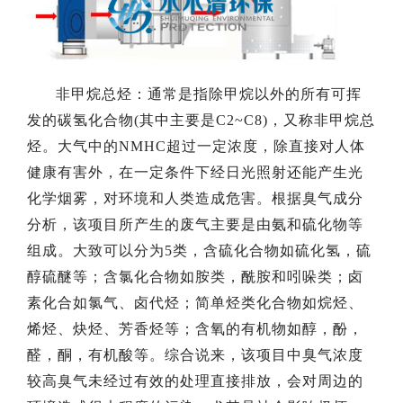
非甲烷总烃：通常是指除甲烷以外的所有可挥
发的碳氢化合物(其中主要是C2~C8)，又称非甲烷总
烃。大气中的NMHC超过一定浓度，除直接对人体
健康有害外，在一定条件下经日光照射还能产生光
化学烟雾，对环境和人类造成危害。根据臭气成分
分析，该项目所产生的废气主要是由氨和硫化物等
组成。大致可以分为5类，含硫化合物如硫化氢，硫
醇硫醚等；含氯化合物如胺类，酰胺和吲哚类；卤
素化合如氯气、卤代烃；简单烃类化合物如烷烃、
烯烃、炔烃、芳香烃等；含氧的有机物如醇，酚，
醛，酮，有机酸等。综合说来，该项目中臭气浓度
较高臭气未经过有效的处理直接排放，会对周边的