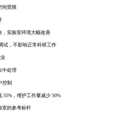
空间受限
计
决，实验室环境大幅改善
调试，不影响正常科研工作
企业
集中处理
中控制
低
35%
，维护工作量减少
50%
验室的参考标杆