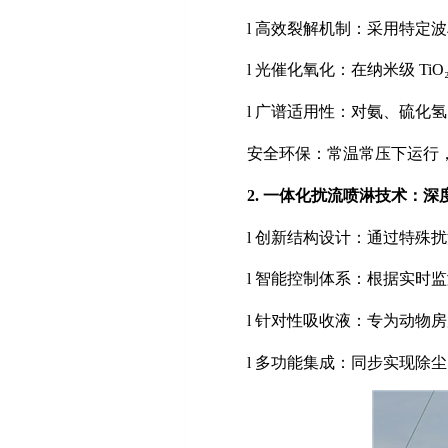
l
高效裂解机制：采用特定波
l
光催化氧化：在纳米级
TiO
l
广谱适用性：对氨、硫化氢
安全环保：常温常压下运行
2.
一体化扰流喷淋技术：深
l
创新结构设计：通过特殊扰
l
智能控制体系：根据实时监
l
针对性吸收液：专为动物房
l
多功能集成：同步实现除尘