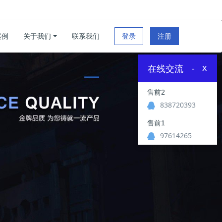
案例
关于我们
联系我们
登录
注册
x
在线交流
-
售前2
838720393
售前1
97614265