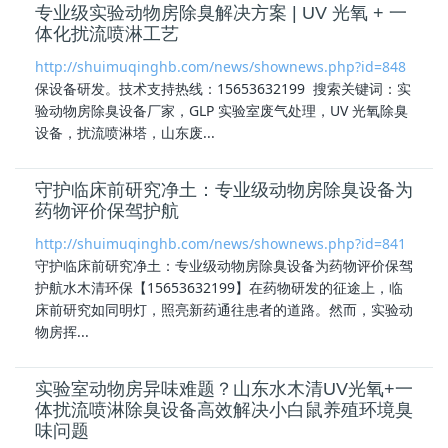
专业级实验动物房除臭解决方案 | UV 光氧 + 一
体化扰流喷淋工艺
http://shuimuqinghb.com/news/shownews.php?id=848
保设备研发。技术支持热线：15653632199 搜索关键词：实
验
动物房除臭设备
厂家，GLP 实验室废气处理，UV 光氧除臭
设备，扰流喷淋塔，山东废...
守护临床前研究净土：专业级动物房除臭设备为
药物评价保驾护航
http://shuimuqinghb.com/news/shownews.php?id=841
守护临床前研究净土：专业级
动物房除臭设备
为药物评价保驾
护航水木清环保【15653632199】在药物研发的征途上，临
床前研究如同明灯，照亮新药通往患者的道路。然而，实验动
物房挥...
实验室动物房异味难题？山东水木清UV光氧+一
体扰流喷淋除臭设备高效解决小白鼠养殖环境臭
味问题