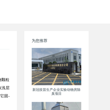
为您推荐
物颗粒
效浅层
新冠疫苗生产企业实验动物房除
臭项目
它固-