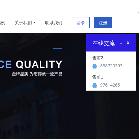
案例
关于我们
联系我们
登录
注册
x
在线交流
-
售前2
838720393
售前1
97614265