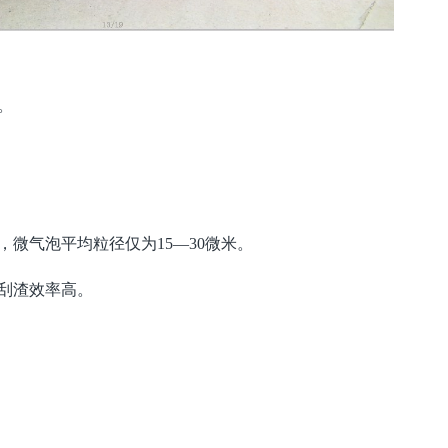
。
，微气泡平均粒径仅为15—30微米。
刮渣效率高。
。