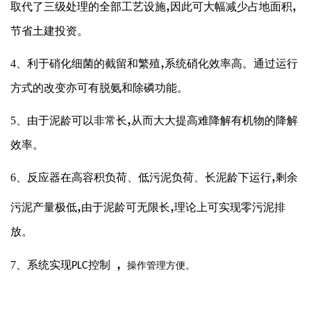
,
,
取代了三级处理的全部工艺设施
因此可大幅减少占地面积
节省土建投资。
,
4、利于硝化细菌的截留和繁殖
系统硝化效率高。通过运行
方式的改变亦可有脱氨和除磷功能。
,
5、由于泥龄可以非常长
从而大大提高难降解有机物的降解
效率。
,
6、反应器在高容积负荷、低污泥负荷、长泥龄下运行
剩余
,
,
污泥产量极低
由于泥龄可无限长
理论上可实现零污泥排
放。
，
7、系统实现
控制
PLC
操作管理方便。