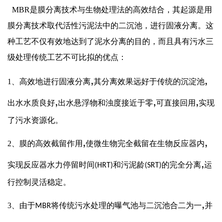
MBR是膜分离技术与生物处理法的高效结合，其起源是用
膜分离技术取代活性污泥法中的二沉池，进行固液分离。这
种工艺不仅有效地达到了泥水分离的目的，而且具有污水三
级处理传统工艺不可比拟的优点：
,
,
1、高效地进行固液分离
其分离效果远好于传统的沉淀池
,
,
,
出水水质良好
出水悬浮物和浊度接近于零
可直接回用
实现
了污水资源化。
,
,
2、膜的高效截留作用
使微生物完全截留在生物反应器内
,
实现反应器水力停留时间
和污泥龄
的完全分离
运
(HRT)
(SRT)
行控制灵活稳定。
,
3、由于
将传统污水处理的曝气池与二沉池合二为一
并
MBR