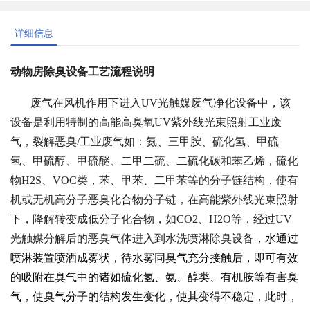
详细信息
动物房除臭设备工艺流程说明
废气在风机作用下进入UV光触媒废气净化设备中，该
设备是利用特制的高能高臭氧UV紫外线光束照射工业废
气，裂解恶臭/工业废气如：氨、三甲胺、硫化氢、甲硫
氢、甲硫醇、甲硫醚、二甲二硫、二硫化碳和苯乙烯，硫化
物H2S、VOC类，苯、甲苯、二甲苯等的分子链结构，使有
机或无机高分子恶臭化合物分子链，在高能紫外线光束照射
下，降解转变成低分子化合物，如CO2、H2O等，经过UV
光触媒分解后的恶臭气体进入到水洗喷淋除臭设备，
水通过
喷淋装置喷洒成雾状，待水雾同臭气充分接触后，即可有效
的吸附在臭气中的诸如硫化氢、氨、醇类、有机胺等有害臭
气，使臭气分子的结构发生变化，使其变得不稳定，此时，