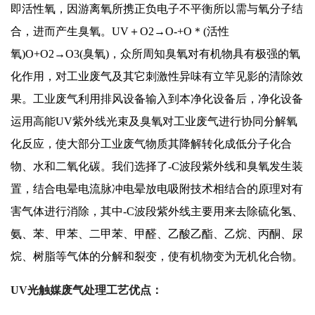
即活性氧，因游离氧所携正负电子不平衡所以需与氧分子结
合，进而产生臭氧。UV＋O2→O-+O＊(活性
氧)O+O2→O3(臭氧)，众所周知臭氧对有机物具有极强的氧
化作用，对工业废气及其它刺激性异味有立竿见影的清除效
果。工业废气利用排风设备输入到本净化设备后，净化设备
运用高能UV紫外线光束及臭氧对工业废气进行协同分解氧
化反应，使大部分工业废气物质其降解转化成低分子化合
物、水和二氧化碳。我们选择了-C波段紫外线和臭氧发生装
置，结合电晕电流脉冲电晕放电吸附技术相结合的原理对有
害气体进行消除，其中-C波段紫外线主要用来去除硫化氢、
氨、苯、甲苯、二甲苯、甲醛、乙酸乙酯、乙烷、丙酮、尿
烷、树脂等气体的分解和裂变，使有机物变为无机化合物。
UV
光触媒废气处理工艺优点：