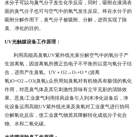
水分子可以与臭
气分子发生化学反应，同时，吸附在液滴表
面的臭气分子也可与空气中的氧气发生反应。终在水分子的
吸附分解作用下，臭气分子被吸附、分解，进而实现了除
臭、净化的目的。
UV光触媒设备工作原理：
利用高能高臭氧UV紫外线光束分解空气中的氧分子产
生游离氧，因游离氧所携正负电子不平衡所以需与氧分子结
合，进而产生臭氧。UV＋O2→O-+O＊(游离
氧)O+O2→O3(臭氧),众所周知臭氧对有机物具有极强的氧化
作用，对恶臭气体及其它刺激性异味有立竿见影的清除效
果。恶臭/工业废气利用排风设备引入到本净化设备后，净
化设备运用高能UV紫外线光束及臭氧对工业废气进行协同
分解氧化反应，使工业废气物质其降解转化成低分子化合
物、水和二氧化碳。