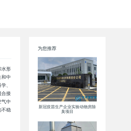
为您推荐
和水形
性和中
科学、
混合接
空气中
新冠疫苗生产企业实验动物房除
的不稳
臭项目