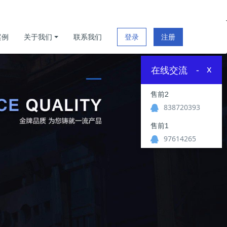
案例
关于我们
联系我们
登录
注册
x
在线交流
-
售前2
838720393
售前1
97614265